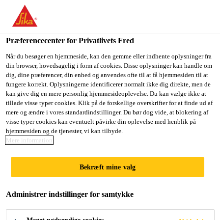
Præferencecenter for Privatlivets Fred
Når du besøger en hjemmeside, kan den gemme eller indhente oplysninger fra
din browser, hovedsagelig i form af cookies. Disse oplysninger kan handle om
GENERAL WORKER
dig, dine præferencer, din enhed og anvendes ofte til at få hjemmesiden til at
fungere korrekt. Oplysningerne identificerer normalt ikke dig direkte, men de
kan give dig en mere personlig hjemmesideoplevelse. Du kan vælge ikke at
tillade visse typer cookies. Klik på de forskellige overskrifter for at finde ud af
mere og ændre i vores standardindstillinger. Du bør dog vide, at blokering af
Contract
visse typer cookies kan eventuelt påvirke din oplevelse med henblik på
Manufacturing
hjemmesiden og de tjenester, vi kan tilbyde.
Mere information
Ipoh, Perak, Malaysia
Bekræft mine valg
ANSØG NU
DEL
Administrer indstillinger for samtykke