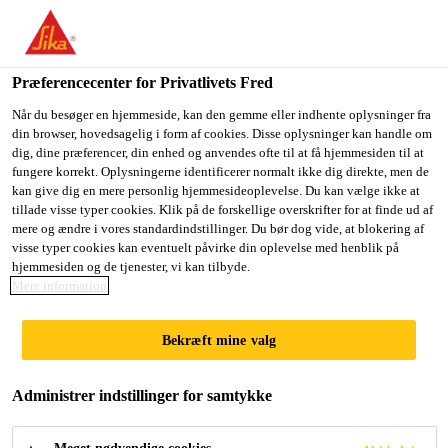
Præferencecenter for Privatlivets Fred
Når du besøger en hjemmeside, kan den gemme eller indhente oplysninger fra
din browser, hovedsagelig i form af cookies. Disse oplysninger kan handle om
RESPONSABLE DE
dig, dine præferencer, din enhed og anvendes ofte til at få hjemmesiden til at
fungere korrekt. Oplysningerne identificerer normalt ikke dig direkte, men de
kan give dig en mere personlig hjemmesideoplevelse. Du kan vælge ikke at
PRODUCTION H/F
tillade visse typer cookies. Klik på de forskellige overskrifter for at finde ud af
mere og ændre i vores standardindstillinger. Du bør dog vide, at blokering af
visse typer cookies kan eventuelt påvirke din oplevelse med henblik på
hjemmesiden og de tjenester, vi kan tilbyde.
Full-time
Mere information
Manufacturing
Bekræft mine valg
L'Isle-sur-la-Sorgue, Provence-Alpes-Côte
d'Azur, France
Administrer indstillinger for samtykke
ANSØG NU
DEL