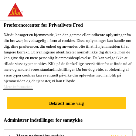
Præferencecenter for Privatlivets Fred
Når du besøger en hjemmeside, kan den gemme eller indhente oplysninger fra
din browser, hovedsagelig i form af cookies. Disse oplysninger kan handle om
EXECUTIVE / SENIOR
dig, dine præferencer, din enhed og anvendes ofte til at få hjemmesiden til at
fungere korrekt. Oplysningerne identificerer normalt ikke dig direkte, men de
kan give dig en mere personlig hjemmesideoplevelse. Du kan vælge ikke at
EXECUTIVE -
tillade visse typer cookies. Klik på de forskellige overskrifter for at finde ud af
mere og ændre i vores standardindstillinger. Du bør dog vide, at blokering af
TECHNICAL SERVICES
visse typer cookies kan eventuelt påvirke din oplevelse med henblik på
hjemmesiden og de tjenester, vi kan tilbyde.
(OUTSIDE FTE)
Mere information
Bekræft mine valg
Full-time
Administrer indstillinger for samtykke
Sales
Jamnagar, Gujarat, India