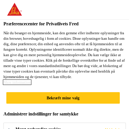
Præferencecenter for Privatlivets Fred
Når du besøger en hjemmeside, kan den gemme eller indhente oplysninger fra
din browser, hovedsagelig i form af cookies. Disse oplysninger kan handle om
KEY-ACCOUNT-
dig, dine præferencer, din enhed og anvendes ofte til at få hjemmesiden til at
fungere korrekt. Oplysningerne identificerer normalt ikke dig direkte, men de
kan give dig en mere personlig hjemmesideoplevelse. Du kan vælge ikke at
MANAGER (M/W/D)
tillade visse typer cookies. Klik på de forskellige overskrifter for at finde ud af
mere og ændre i vores standardindstillinger. Du bør dog vide, at blokering af
ZEMENTADDITIVE
visse typer cookies kan eventuelt påvirke din oplevelse med henblik på
hjemmesiden og de tjenester, vi kan tilbyde.
Mere information
Full-time | Hybrid
Bekræft mine valg
Sales
Leimen, Baden-Württemberg, Germany
Administrer indstillinger for samtykke