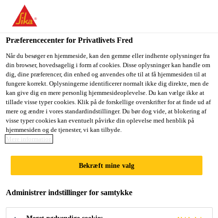
Præferencecenter for Privatlivets Fred
Når du besøger en hjemmeside, kan den gemme eller indhente oplysninger fra
din browser, hovedsagelig i form af cookies. Disse oplysninger kan handle om
EMPLOI ESTIVAL -
dig, dine præferencer, din enhed og anvendes ofte til at få hjemmesiden til at
fungere korrekt. Oplysningerne identificerer normalt ikke dig direkte, men de
kan give dig en mere personlig hjemmesideoplevelse. Du kan vælge ikke at
JOURNALIER(ÈRE) DE
tillade visse typer cookies. Klik på de forskellige overskrifter for at finde ud af
mere og ændre i vores standardindstillinger. Du bør dog vide, at blokering af
PRODUCTION
visse typer cookies kan eventuelt påvirke din oplevelse med henblik på
hjemmesiden og de tjenester, vi kan tilbyde.
Mere information
Contract
Bekræft mine valg
Production
Pont-Rouge, Québec, Canada
Administrer indstillinger for samtykke