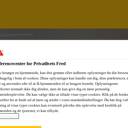
erencecenter for Privatlivets Fred
u besøger en hjemmeside, kan den gemme eller indhente oplysninger fra din browse
sagelig i form af cookies. Disse oplysninger kan handle om dig, dine præferencer, 
 og anvendes ofte til at få hjemmesiden til at fungere korrekt. Oplysningerne
ificerer normalt ikke dig direkte, men de kan give dig en mere personlig
esideoplevelse. Du kan vælge ikke at tillade visse typer cookies. Klik på de forske
rifter for at finde ud af mere og ændre i vores standardindstillinger. Du bør dog vide
ring af visse typer cookies kan eventuelt påvirke din oplevelse med henblik på
esiden og de tjenester, vi kan tilbyde.
ÇÃO E ARMAZÉM
information