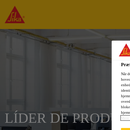
Præf
Når d
hoved
enhed
ident
hjemm
oversk
bloke
hjemm
LÍDER DE PRODU
Mere 