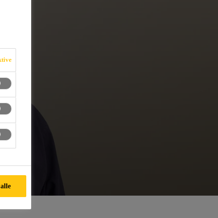
ktive
alle