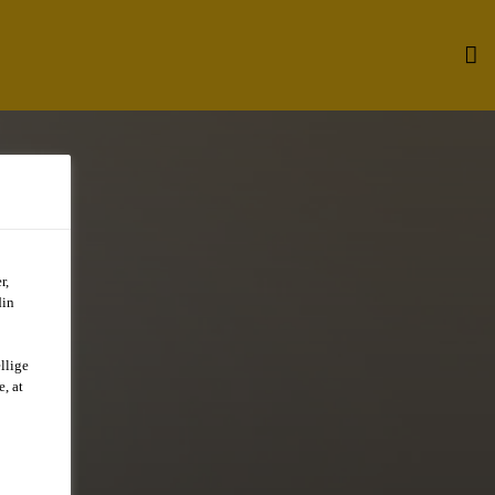
r,
din
llige
, at